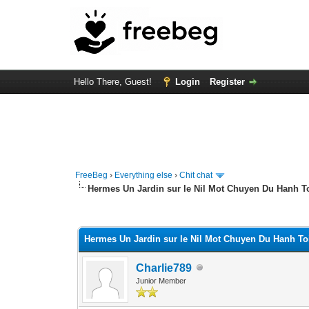
Hello There, Guest!
Login
Register
FreeBeg
›
Everything else
›
Chit chat
Hermes Un Jardin sur le Nil Mot Chuyen Du Hanh T
0 Vote(s) - 0 Average
1
2
3
4
5
Hermes Un Jardin sur le Nil Mot Chuyen Du Hanh To
Charlie789
Junior Member