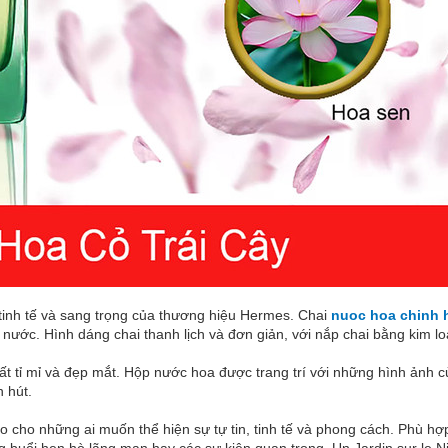
 tinh tế và sang trọng của thương hiệu Hermes. Chai
nuoc hoa chinh 
 nước. Hình dáng chai thanh lịch và đơn giản, với nắp chai bằng kim 
 rất tỉ mỉ và đẹp mắt. Hộp nước hoa được trang trí với những hình ảnh c
 hút.
ảo cho những ai muốn thể hiện sự tự tin, tinh tế và phong cách. Phù h
 buổi hẹn hò lãng mạn hay các sự kiện quan trọng, Un Jardin sur le Ni