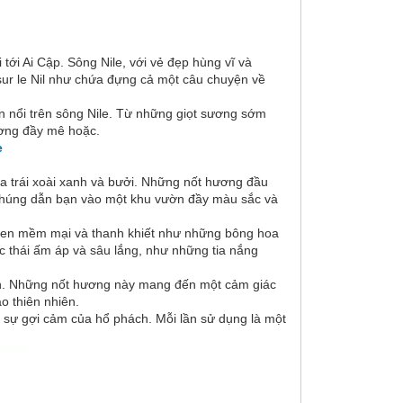
tới Ai Cập. Sông Nile, với vẻ đẹp hùng vĩ và
 sur le Nil như chứa đựng cả một câu chuyện về
ờn nổi trên sông Nile. Từ những giọt sương sớm
ương đầy mê hoặc.
e
của trái xoài xanh và bưởi. Những nốt hương đầu
. Chúng dẫn bạn vào một khu vườn đầy màu sắc và
 sen mềm mại và thanh khiết như những bông hoa
c thái ấm áp và sâu lắng, như những tia nắng
h. Những nốt hương này mang đến một cảm giác
o thiên nhiên.
và sự gợi cảm của hổ phách. Mỗi lần sử dụng là một