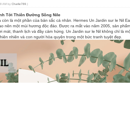
:18 AM by
Charlie789
.)
ành Tới Thiên Đường Sông Nile
 còn là một phần của bản sắc cá nhân. Hermes Un Jardin sur le Nil Eau 
ệc tạo nên một mùi hương độc đáo. Được ra mắt vào năm 2005, sản ph
mát, thanh lịch và đầy cảm hứng. Un Jardin sur le Nil không chỉ là m
 thiên nhiên và con người hòa quyện trong một bức tranh tuyệt đẹp.