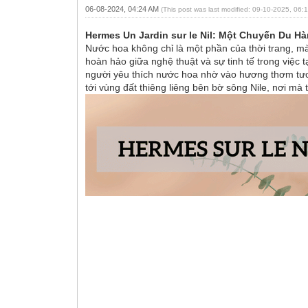
06-08-2024, 04:24 AM
(This post was last modified: 09-10-2025, 06
Hermes Un Jardin sur le Nil: Một Chuyến Du H
Nước hoa không chỉ là một phần của thời trang, mà
hoàn hảo giữa nghệ thuật và sự tinh tế trong vi
người yêu thích nước hoa nhờ vào hương thơm tươi 
tới vùng đất thiêng liêng bên bờ sông Nile, nơi mà