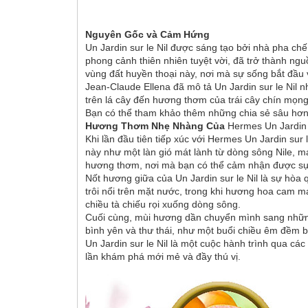
Nguyên Gốc và Cảm Hứng
Un Jardin sur le Nil được sáng tạo bởi nhà pha chế
phong cảnh thiên nhiên tuyệt vời, đã trở thành ng
vùng đất huyền thoại này, nơi mà sự sống bắt đầu v
Jean-Claude Ellena đã mô tả Un Jardin sur le Nil 
trên lá cây đến hương thơm của trái cây chín mọn
Bạn có thể tham khảo thêm những chia sẻ sâu hơn 
Hương Thơm Nhẹ Nhàng Của
Hermes Un Jardin s
Khi lần đầu tiên tiếp xúc với Hermes Un Jardin sur
này như một làn gió mát lành từ dòng sông Nile, 
hương thơm, nơi mà bạn có thể cảm nhận được sự g
Nốt hương giữa của Un Jardin sur le Nil là sự h
trôi nổi trên mặt nước, trong khi hương hoa cam 
chiều tà chiếu rọi xuống dòng sông.
Cuối cùng, mùi hương dần chuyển mình sang nhữn
bình yên và thư thái, như một buổi chiều êm đềm b
Un Jardin sur le Nil là một cuộc hành trình qua c
lần khám phá mới mẻ và đầy thú vị.