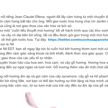
 nổi tiếng Jean-Claude Ellena, người đã lấy cảm hứng từ một chuyến đi 
uồn cảm hứng bất tận cho ông. Mỗi giọt nước hoa trong chai Un Jardin
à cũng là nơi giao thoa của văn hóa và lịch sử.
như một “cuốn tiểu thuyết mùi hương” kể về hành trình qua các khu vư
g và cây cỏ dại bên bờ sông, tất cả đều được gói gọn trong một mùi h
về thế giới nước hoa. Tại đây:
https://twitter.com/nuochoaapanich
ur le Nil
 le Nil EDT, bạn sẽ ngay lập tức bị cuốn hút bởi hương thơm tươi mới 
mang đến cảm giác sảng khoái và tinh khiết, đánh thức mọi giác quan
iao thoa của các yếu tố tự nhiên.
òa quyện hoàn hảo của hoa sen, hoa cam, và cây gỗ hương. Hương hoa
mang đến sự ngọt ngào và tươi mới. Gỗ hương thêm vào đó một chút sắ
g nốt hương ấm áp và gợi cảm của cây sycamore, cây gỗ và hổ phác
ên bờ sông Nile, nơi bạn có thể tận hưởng sự tĩnh lặng và hòa mình và
ác cung bậc cảm xúc, từ sự tươi mát của trái cây đến sự ấm áp của gỗ 