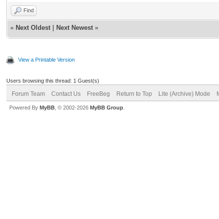
Find
«
Next Oldest
|
Next Newest
»
View a Printable Version
Users browsing this thread: 1 Guest(s)
Forum Team
Contact Us
FreeBeg
Return to Top
Lite (Archive) Mode
Powered By
MyBB
, © 2002-2026
MyBB Group
.