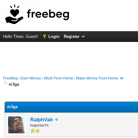
Hello There, Guest!
Login
Register
FreeBeg
›
Earn Money
›
Work From Home / Make Money From Home
m3ga
rage
m3ga
RalphVah
RalphVahTK