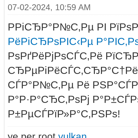
07-02-2024, 10:59 AM
РРіСЂР°Р№С‚Рµ РІ РїР
РёРіСЂРѕРІС‹Рµ Р°РІС‚Рѕ
РѕРґРёРјРѕСЃС‚Рё РїС
СЂРµРіРёСЃС‚СЂР°С†Рё
СЃР°Р№С‚Рµ Рё РЅР°СЃ
Р°Р·Р°СЂС‚РѕРј Р°Р±СЃ
Р±РµСЃРїР»Р°С‚РЅРѕ!
ye per root
vulkan