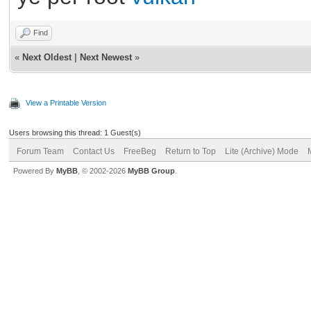
Find
«
Next Oldest
|
Next Newest
»
View a Printable Version
Users browsing this thread: 1 Guest(s)
Forum Team
Contact Us
FreeBeg
Return to Top
Lite (Archive) Mode
Powered By
MyBB
, © 2002-2026
MyBB Group
.