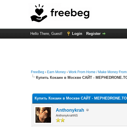
Hello There, Guest!
Login
Register
FreeBeg
›
Earn Money
›
Work From Home / Make Money Fro
Купить Кокаин в Москве САЙТ - MEPHEDRONE.T
0 Vote(s) - 0 Average
1
2
3
4
5
Купить Кокаин в Москве САЙТ - MEPHEDRONE.TO
Anthonykrah
AnthonykrahNS