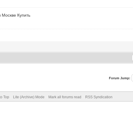
в Москве Купить
Forum Jump:
to Top
Lite (Archive) Mode
Mark all forums read
RSS Syndication