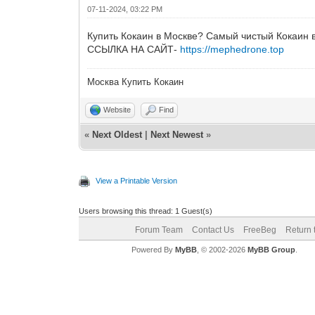
07-11-2024, 03:22 PM
Купить Кокаин в Москве? Самый чистый Кокаин 
ССЫЛКА НА САЙТ-
https://mephedrone.top
Москва Купить Кокаин
Website
Find
«
Next Oldest
|
Next Newest
»
View a Printable Version
Users browsing this thread: 1 Guest(s)
Forum Team
Contact Us
FreeBeg
Return 
Powered By
MyBB
, © 2002-2026
MyBB Group
.