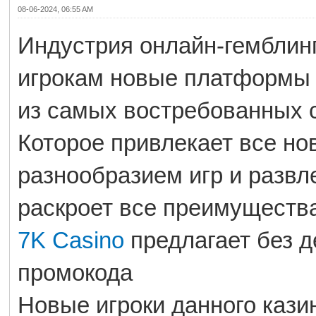
08-06-2024, 06:55 AM
Индустрия онлайн-гемблинг
игрокам новые платформы д
из самых востребованных с
Которое привлекает все но
разнообразием игр и развл
раскроет все преимущества 
7K Casino
предлагает без д
промокода
Новые игроки данного кази