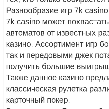
Разнообразие игр 7k casino
7k casino может похваста
автоматов от известных ра
казино. Ассортимент игр б
так и передовыми джек пот
получить большие выигрыш
Также данное казино предл
классическая рулетка разл
карточный покер.