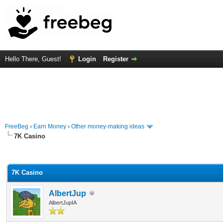
Hello There, Guest!
Login
Register
FreeBeg
›
Earn Money
›
Other money-making ideas
7K Casino
rage
7K Casino
AlbertJup
AlbertJupIA