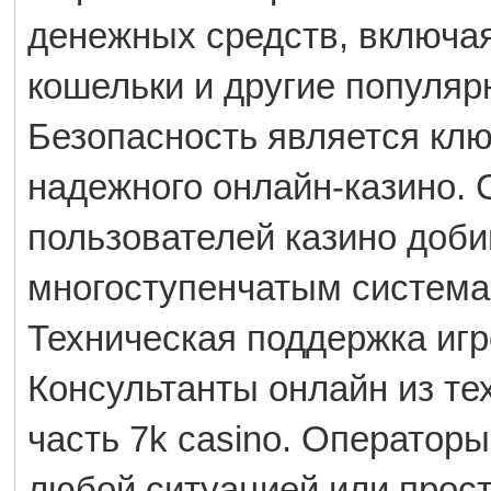
денежных средств, включая
кошельки и другие популяр
Безопасность является клю
надежного онлайн-казино. 
пользователей казино доби
многоступенчатым систем
Техническая поддержка игр
Консультанты онлайн из те
часть 7k casino. Операторы
любой ситуацией или прос