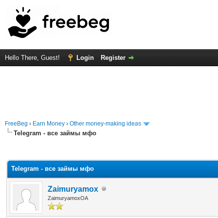
Hello There, Guest!
Login
Register
FreeBeg
›
Earn Money
›
Other money-making ideas
Telegram - все займы мфо
rage
Telegram - все займы мфо
Zaimuryamox
ZaimuryamoxOA