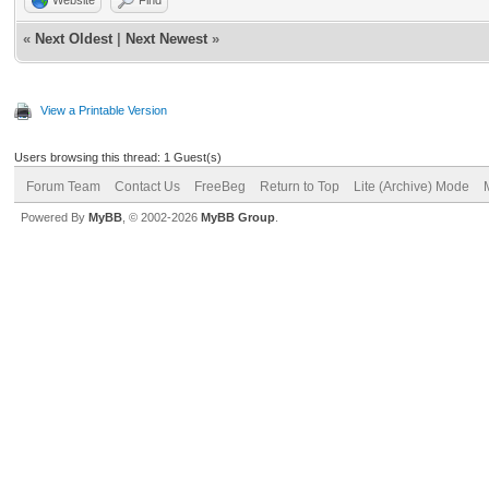
«
Next Oldest
|
Next Newest
»
View a Printable Version
Users browsing this thread: 1 Guest(s)
Forum Team
Contact Us
FreeBeg
Return to Top
Lite (Archive) Mode
Powered By
MyBB
, © 2002-2026
MyBB Group
.