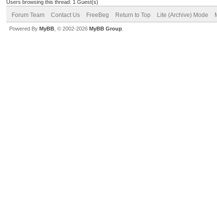
Users browsing this thread: 1 Guest(s)
Forum Team
Contact Us
FreeBeg
Return to Top
Lite (Archive) Mode
Powered By
MyBB
, © 2002-2026
MyBB Group
.