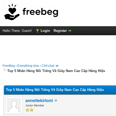
Hello There, Guest!
Login
Register
FreeBeg
›
Everything else
›
Chit chat
Top 5 Nhãn Hàng Nổi Tiếng Về Giày Nam Cao Cấp Hàng Hiệu
rage
Top 5 Nhãn Hàng Nổi Tiếng Về Giày Nam Cao Cấp Hàng Hiệu
annettekirtont
Junior Member