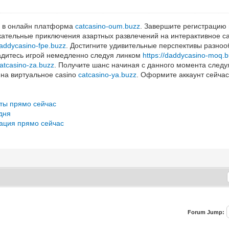
а в онлайн платформа
catcasino-oum.buzz
. Завершите регистрацию
екательные приключения азартных развлечений на интерактивное c
daddycasino-fpe.buzz
. Достигните удивительные перспективы разноо
адитесь игрой немедленно следуя линком
https://daddycasino-moq.
atcasino-za.buzz
. Получите шанс начиная с данного момента след
 на виртуальное casino
catcasino-ya.buzz
. Оформите аккаунт сейча
аты прямо сейчас
одня
рация прямо сейчас
Forum Jump: