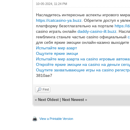
10-05-2024, 11:24 PM
Насладитесь интересные аспекты игрового мир
https://catcasino-ya.buzz
. Обретите доступ к увл
платформу безотлагательно на портале
https://
casino играть онлайн
daddy-casino-ilt.buzz
. Насл
гемблинга станьте частью casino официальный
c
для себя яркие эмоции онлайн-казино выходите
Испытайте мир азарт
Ощутите яркие эмоци
Испытайте мир азарта на casino игровые автом
Откройте яркие эмоции на casino на деньги сег
Ощутите захватывающие игры на casino регист
3810ae7
Find
«
Next Oldest
|
Next Newest
»
View a Printable Version