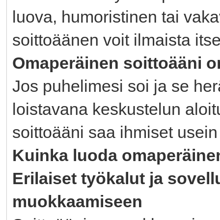
luova, humoristinen tai vak
soittoäänen voit ilmaista itse
Omaperäinen soittoääni on
Jos puhelimesi soi ja se her
loistavana keskustelun aloit
soittoääni saa ihmiset usei
Kuinka luoda omaperäinen
Erilaiset työkalut ja sovel
muokkaamiseen