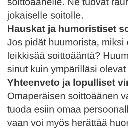
soittoäänelle. Ne tuovat rau
jokaiselle soitolle.
Hauskat ja humoristiset s
Jos pidät huumorista, miksi e
leikkisää soittoääntä? Huum
sinut kuin ympärilläsi oleva
Yhteenveto ja lopulliset vi
Omaperäisen soittoäänen va
tuoda esiin omaa persoonalli
vaan voi myös herättää huomi