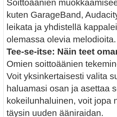
Soittoäänien muokkaamiseen 
kuten GarageBand, Audacity
leikata ja yhdistellä kappale
olemassa olevia melodioita.
Tee-se-itse: Näin teet oma
Omien soittoäänien tekeminen
Voit yksinkertaisesti valita s
haluamasi osan ja asettaa s
kokeilunhaluinen, voit jopa
täysin uuden ääniraidan.