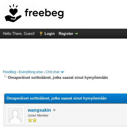
Hello There, Guest!
Login
Register
FreeBeg
›
Everything else
›
Chit chat
Omaperäiset soittoäänet, jotka saavat sinut hymyilemään
rage
Omaperäiset soittoäänet, jotka saavat sinut hymyilemään
wangsakin
Junior Member