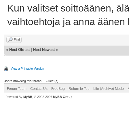
Kun valitset soittoäänen, älä
vaihtoehtoja ja anna äänen 
Find
«
Next Oldest
|
Next Newest
»
View a Printable Version
Users browsing this thread: 1 Guest(s)
Forum Team
Contact Us
FreeBeg
Return to Top
Lite (Archive) Mode
Powered By
MyBB
, © 2002-2026
MyBB Group
.