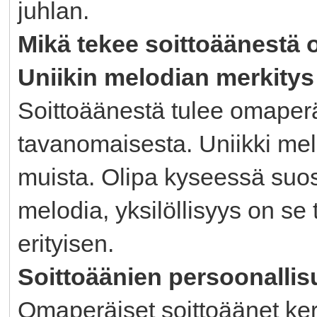
juhlan.
Mikä tekee soittoäänestä
Uniikin melodian merkitys
Soittoäänestä tulee omaperä
tavanomaisesta. Uniikki melo
muista. Olipa kyseessä suos
melodia, yksilöllisyys on se 
erityisen.
Soittoäänien persoonallis
Omaperäiset soittoäänet kert