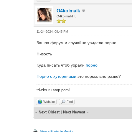
O4koImalk
O4koImalkHL
11-24-2024, 09:45 PM
Зашла форум и случайно увидела порно.
Низость
Куда писать чтоб убрали
порно
Порно с хуторянами
это нормально разве?
td-zks.ru stop porn!
Website
Find
«
Next Oldest
|
Next Newest
»
View a Printable Version