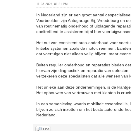
11-23-2024, 01:21 PM
In Nederland zijn er een groot aantal gespecialise
Voorbeelden zijn Autogarage Bij, Vreedeburg en ook
van routinematig onderhoud of uitdagende reparat
doeltreffend te assisteren bij al hun voertuigwense
Het nut van consistent auto-onderhoud voor voertui
kritieke systemen zoals de motor, remmen, bande
dat voertuigen niet alleen veilig blijven, maar eve
Buiten regulier onderhoud en reparaties bieden de
hiervan zijn diagnostiek en reparatie van defecte
verzekeren deze specialisten dat alle wensen van
Het unieke aan deze ondernemingen, is de klantger
Het opbouwen van vertrouwen met klanten is crucia
In een samenleving waarin mobiliteit essentieel is,
blijven ze zich inzetten om het beste auto-onderh
Nederland.
Find