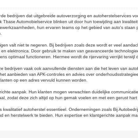
erde bedrijven dat uitgebreide autoverzorging en autoherstelservices vo
 Tbase Automobielservice blinken uit door hun toewijding aan kwaliteit
iewerkzaamheden, hun ervaren teams op het gebied van auto's staan 
n.
gen valt niet te negeren. Bij bedrijven zoals deze wordt er veel aand
n en elektronica. Door gebruik te maken van geavanceerde technologi
neens optimaal functioneren. Hiermee wordt de rijervaring verrijkt terwi
ze bedrijven vaak ook aanvullende diensten aan die het leven van aut
n, het aanbieden van APK-controles en advies over onderhoudsstrategi
 klanten op een adres vervuld kunnen worden.
ichte aanpak. Hun klanten mogen verwachten duidelijke communicatie, t
al, zodat deze zich altijd op hun gemak voelen en met een gerust hart
 is kwalitatief autoherstel essentieel. Ondernemingen zoals Bij Autobed
oud en herstelwerk te bieden. Hun expertise en klantgerichte aanpak ma