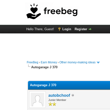
Hello There, Guest!
Login
Register
FreeBeg
›
Earn Money
›
Other money-making ideas
Autogarage J 370
0 Vote(s) - 0 Average
1
2
3
4
5
Autogarage J 370
autobchoof
Junior Member