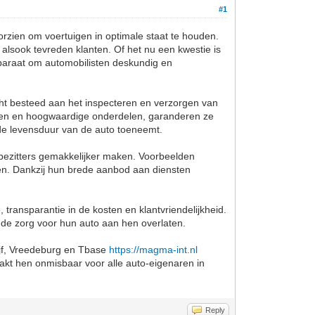
#1
orzien om voertuigen in optimale staat te houden.
 alsook tevreden klanten. Of het nu een kwestie is
paraat om automobilisten deskundig en
acht besteed aan het inspecteren en verzorgen van
een en hoogwaardige onderdelen, garanderen ze
jl de levensduur van de auto toeneemt.
obezitters gemakkelijker maken. Voorbeelden
een. Dankzij hun brede aanbod aan diensten
ransparantie in de kosten en klantvriendelijkheid.
 de zorg voor hun auto aan hen overlaten.
rijf, Vreedeburg en Tbase
https://magma-int.nl
akt hen onmisbaar voor alle auto-eigenaren in
Reply