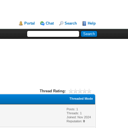
Portal
Chat
Search
Help
Thread Rating:
Threaded Mode
Posts: 1
Threads: 1
Joined: Nov 2024
Reputation:
0