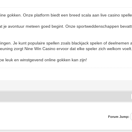
line gokken. Onze platform biedt een breed scala aan live casino spell
dat je avontuur meteen goed begint. Onze sportweddenschappen bevatt
talingen. Je kunt populaire spellen zoals blackjack spelen of deelnem
teuning zorgt Nine Win Casino ervoor dat elke speler zich welkom voelt
 leuk en winstgevend online gokken kan zijn!
Forum Jump: