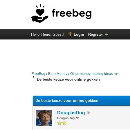
Hello There, Guest!
Login
Register
FreeBeg
›
Earn Money
›
Other money-making ideas
De beste keuze voor online gokken
0 Vote(s) - 0 Average
1
2
3
4
5
De beste keuze voor online gokken
DouglasDug
DouglasDugRP