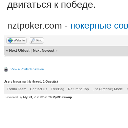
двигаться к победе.
nztpoker.com -
покерные со
Website
Find
«
Next Oldest
|
Next Newest
»
View a Printable Version
Users browsing this thread: 1 Guest(s)
Forum Team
Contact Us
FreeBeg
Return to Top
Lite (Archive) Mode
Powered By
MyBB
, © 2002-2026
MyBB Group
.