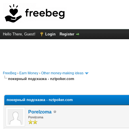
Hello There, Guest!
Login
Register
FreeBeg
›
Earn Money
›
Other money-making ideas
покерный подсказка - nztpoker.com
rage
покерный подсказка - nztpoker.com
Porelzoma
Porelzoma