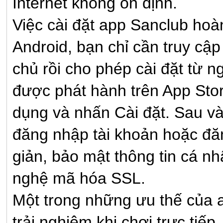
Internet không ổn định.
Việc cài đặt app Sanclub hoà
Android, bạn chỉ cần truy cập
chủ rồi cho phép cài đặt từ n
được phát hành trên App Stor
dụng và nhấn Cài đặt. Sau và
đăng nhập tài khoản hoặc đăn
giản, bảo mật thông tin cá nh
nghệ mã hóa SSL.
Một trong những ưu thế của a
trải nghiệm khi chơi trực tiếp