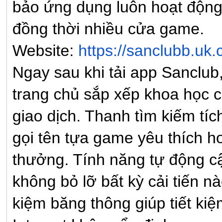
bảo ứng dụng luôn hoạt động 
đồng thời nhiều cửa game.
Website:
https://sanclubb.uk
Ngay sau khi tải app Sanclu
trang chủ sắp xếp khoa học 
giao dịch. Thanh tìm kiếm tí
gọi tên tựa game yêu thích 
thưởng. Tính năng tự động c
không bỏ lỡ bất kỳ cải tiến nà
kiệm băng thông giúp tiết kiệm