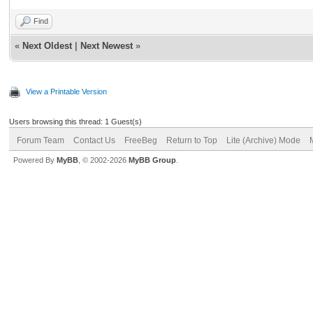
Find
«
Next Oldest
|
Next Newest
»
View a Printable Version
Users browsing this thread: 1 Guest(s)
Forum Team
Contact Us
FreeBeg
Return to Top
Lite (Archive) Mode
Powered By
MyBB
, © 2002-2026
MyBB Group
.