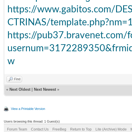
https://www.gabitos.com
CTRINAS/template.php?nm=
https://pub37.bravenet.com/
usernum=3172289350&frmi
w
Find
«
Next Oldest
|
Next Newest
»
View a Printable Version
Users browsing this thread: 1 Guest(s)
Forum Team
Contact Us
FreeBeg
Return to Top
Lite (Archive) Mode