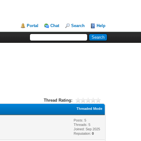
Portal
Chat
Search
Help
Thread Rating:
Threaded Mode
Posts: 5
Threads: 5
Joined: Sep 2025
Reputation:
0