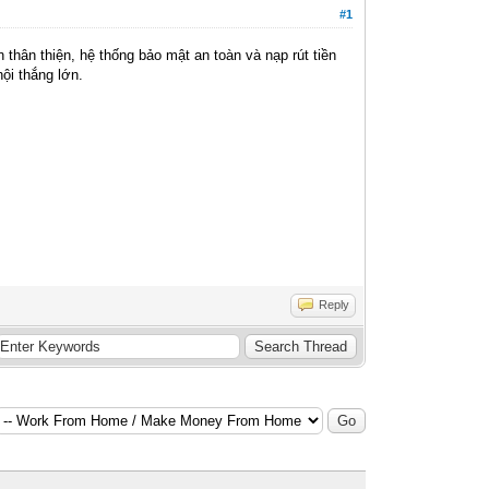
#1
 thân thiện, hệ thống bảo mật an toàn và nạp rút tiền
ội thắng lớn.
Reply