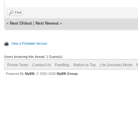
Find
«
Next Oldest
|
Next Newest
»
View a Printable Version
Users browsing this thread: 1 Guest(s)
Forum Team
Contact Us
FreeBeg
Return to Top
Lite (Archive) Mode
Powered By
MyBB
, © 2002-2026
MyBB Group
.