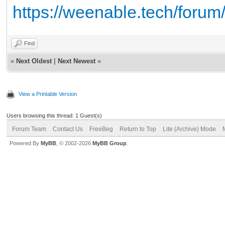
https://weenable.tech/foru
Find
«
Next Oldest
|
Next Newest
»
View a Printable Version
Users browsing this thread: 1 Guest(s)
Forum Team
Contact Us
FreeBeg
Return to Top
Lite (Archive) Mode
Powered By
MyBB
, © 2002-2026
MyBB Group
.