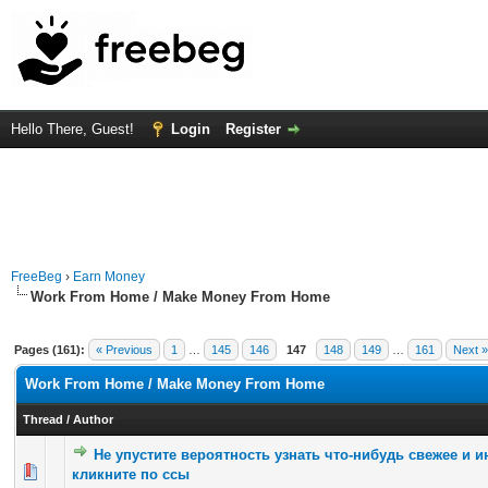
Hello There, Guest!
Login
Register
FreeBeg
›
Earn Money
Work From Home / Make Money From Home
Pages (161):
« Previous
1
…
145
146
147
148
149
…
161
Next »
Work From Home / Make Money From Home
Thread
/
Author
Не упустите вероятность узнать что-нибудь свежее и и
0 Vote(s) - 0 out of 5 in Average
1
2
3
4
5
кликните по ссы