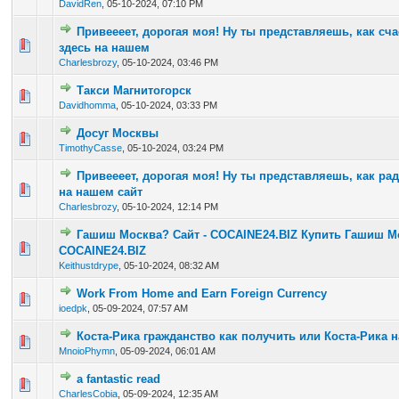
DavidRen
,
05-10-2024, 07:10 PM
Привеееет, дорогая моя! Ну ты представляешь, как сча
0 Vote(s) - 0 out of 5 in Average
1
2
3
4
5
здесь на нашем
Charlesbrozy
,
05-10-2024, 03:46 PM
Такси Магнитогорск
0 Vote(s) - 0 out of 5 in Average
1
2
3
4
5
Davidhomma
,
05-10-2024, 03:33 PM
Досуг Москвы
0 Vote(s) - 0 out of 5 in Average
1
2
3
4
5
TimothyCasse
,
05-10-2024, 03:24 PM
Привеееет, дорогая моя! Ну ты представляешь, как рад
0 Vote(s) - 0 out of 5 in Average
1
2
3
4
5
на нашем сайт
Charlesbrozy
,
05-10-2024, 12:14 PM
Гашиш Москва? Сайт - COCAINE24.BIZ Купить Гашиш Мо
0 Vote(s) - 0 out of 5 in Average
1
2
3
4
5
COCAINE24.BIZ
Keithustdrype
,
05-10-2024, 08:32 AM
Work From Home and Earn Foreign Currency
0 Vote(s) - 0 out of 5 in Average
1
2
3
4
5
ioedpk
,
05-09-2024, 07:57 AM
Коста-Рика гражданство как получить или Коста-Рика 
0 Vote(s) - 0 out of 5 in Average
1
2
3
4
5
MnoioPhymn
,
05-09-2024, 06:01 AM
a fantastic read
0 Vote(s) - 0 out of 5 in Average
1
2
3
4
5
CharlesCobia
,
05-09-2024, 12:35 AM