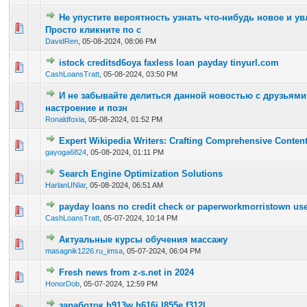
Не упустите вероятность узнать что-нибудь новое и ув
0 Vote(s) - 0 out of 5 in Average
1
2
3
4
5
Просто кликните по с
DavidRen
,
05-08-2024, 08:06 PM
istock creditsd6oya faxless loan payday tinyurl.com
0 Vote(s) - 0 out of 5 in Average
1
2
3
4
5
CashLoansTratt
,
05-08-2024, 03:50 PM
И не забывайте делиться данной новостью с друзьями,
0 Vote(s) - 0 out of 5 in Average
1
2
3
4
5
настроение и позн
Ronaldfoxia
,
05-08-2024, 01:52 PM
Expert Wikipedia Writers: Crafting Comprehensive Content
0 Vote(s) - 0 out of 5 in Average
1
2
3
4
5
gayoga6824
,
05-08-2024, 01:11 PM
Search Engine Optimization Solutions
0 Vote(s) - 0 out of 5 in Average
1
2
3
4
5
HarlanUNlar
,
05-08-2024, 06:51 AM
payday loans no credit check or paperworkmorristown us
0 Vote(s) - 0 out of 5 in Average
1
2
3
4
5
CashLoansTratt
,
05-07-2024, 10:14 PM
Актуальные курсы обучения массажу
0 Vote(s) - 0 out of 5 in Average
1
2
3
4
5
masagnik1226.ru_imsa
,
05-07-2024, 06:04 PM
Fresh news from z-s.net in 2024
0 Vote(s) - 0 out of 5 in Average
1
2
3
4
5
HonorDob
,
05-07-2024, 12:59 PM
заработок h913w h616i l855e f312l