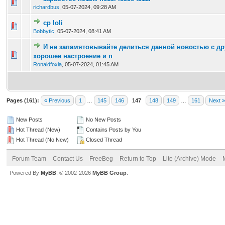
0 Vote(s) - 0 out of 5 in Average
1
2
3
4
5
richardbus
,
05-07-2024, 09:28 AM
cp loli
0 Vote(s) - 0 out of 5 in Average
1
2
3
4
5
Bobbytic
,
05-07-2024, 08:41 AM
И не запамятовывайте делиться данной новостью с др
0 Vote(s) - 0 out of 5 in Average
1
2
3
4
5
хорошее настроение и п
Ronaldfoxia
,
05-07-2024, 01:45 AM
Pages (161):
« Previous
1
…
145
146
147
148
149
…
161
Next »
New Posts
No New Posts
Hot Thread (New)
Contains Posts by You
Hot Thread (No New)
Closed Thread
Forum Team
Contact Us
FreeBeg
Return to Top
Lite (Archive) Mode
Powered By
MyBB
, © 2002-2026
MyBB Group
.