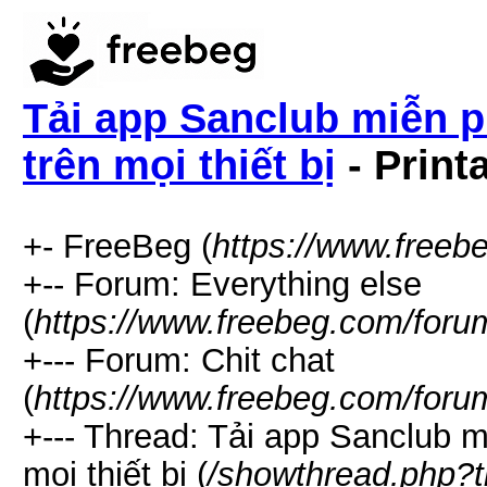
Tải app Sanclub miễn 
trên mọi thiết bị
- Print
+- FreeBeg (
https://www.freeb
+-- Forum: Everything else
(
https://www.freebeg.com/foru
+--- Forum: Chit chat
(
https://www.freebeg.com/foru
+--- Thread: Tải app Sanclub 
mọi thiết bị (
/showthread.php?