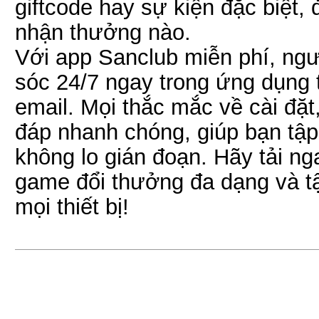
giftcode hay sự kiện đặc biệt,
nhận thưởng nào.
Với app Sanclub miễn phí, ng
sóc 24/7 ngay trong ứng dụng t
email. Mọi thắc mắc về cài đặt
đáp nhanh chóng, giúp bạn tập
không lo gián đoạn. Hãy tải n
game đổi thưởng đa dạng và t
mọi thiết bị!