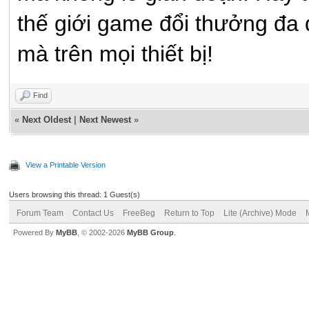
thế giới game đổi thưởng đa
mà trên mọi thiết bị!
Find
«
Next Oldest
|
Next Newest
»
View a Printable Version
Users browsing this thread: 1 Guest(s)
Forum Team
Contact Us
FreeBeg
Return to Top
Lite (Archive) Mode
Powered By
MyBB
, © 2002-2026
MyBB Group
.