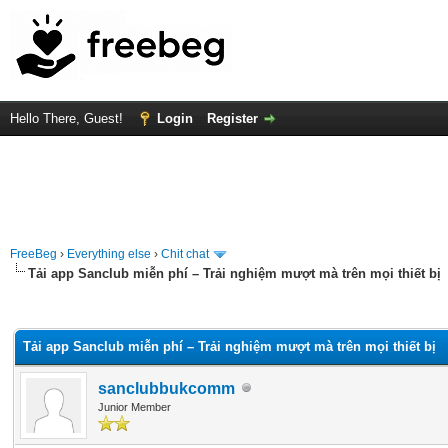
Hello There, Guest!
Login
Register
FreeBeg
›
Everything else
›
Chit chat
Tải app Sanclub miễn phí – Trải nghiệm mượt mà trên mọi thiết bị
rage
Tải app Sanclub miễn phí – Trải nghiệm mượt mà trên mọi thiết bị
sanclubbukcomm
Junior Member