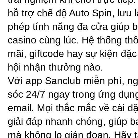
hỗ trợ chế độ Auto Spin, lưu l
phép tính năng đa cửa giúp b
casino cùng lúc. Hệ thống t
mãi, giftcode hay sự kiện đặc
hội nhận thưởng nào.
Với app Sanclub miễn phí, n
sóc 24/7 ngay trong ứng dụng
email. Mọi thắc mắc về cài đ
giải đáp nhanh chóng, giúp b
mà không lo gián đoạn. Hãy 