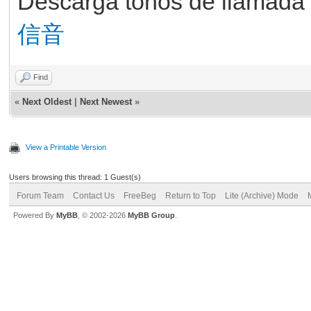
Descarga tonos de llamada g
信音
Find
«
Next Oldest
|
Next Newest
»
View a Printable Version
Users browsing this thread: 1 Guest(s)
Forum Team
Contact Us
FreeBeg
Return to Top
Lite (Archive) Mode
Powered By
MyBB
, © 2002-2026
MyBB Group
.