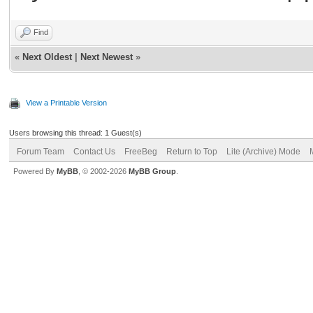
Find
«
Next Oldest
|
Next Newest
»
View a Printable Version
Users browsing this thread: 1 Guest(s)
Forum Team
Contact Us
FreeBeg
Return to Top
Lite (Archive) Mode
Powered By
MyBB
, © 2002-2026
MyBB Group
.