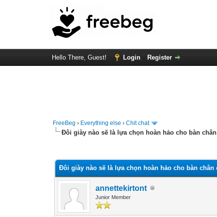
Hello There, Guest!
Login
Register
FreeBeg
›
Everything else
›
Chit chat
Đôi giày nào sẽ là lựa chọn hoàn hảo cho bàn châ
0 Vote(s) - 0 Average
1
2
3
4
5
Đôi giày nào sẽ là lựa chọn hoàn hảo cho bàn chân
annettekirtont
Junior Member