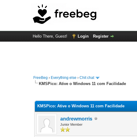
Hello There, Guest!
Login
Register
FreeBeg
›
Everything else
›
Chit chat
KMSPico: Ative o Windows 11 com Facilidade
0 Vote(s) - 0 Average
1
2
3
4
5
KMSPico: Ative o Windows 11 com Facilidade
andrewmorris
Junior Member