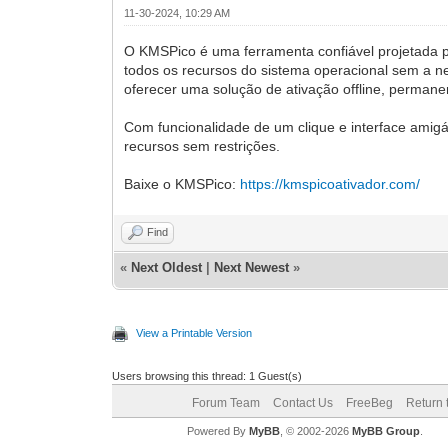
11-30-2024, 10:29 AM
O KMSPico é uma ferramenta confiável projetada p
todos os recursos do sistema operacional sem a n
oferecer uma solução de ativação offline, perman
Com funcionalidade de um clique e interface amigá
recursos sem restrições.
Baixe o KMSPico:
https://kmspicoativador.com/
Find
«
Next Oldest
|
Next Newest
»
View a Printable Version
Users browsing this thread: 1 Guest(s)
Forum Team
Contact Us
FreeBeg
Return 
Powered By
MyBB
, © 2002-2026
MyBB Group
.