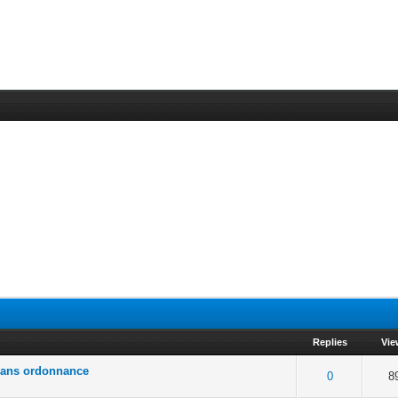
Replies
Vie
 sans ordonnance
of 5 in Average
2
3
4
5
0
8