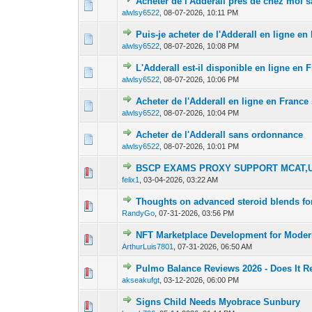
Acheter de l'Adderall près de chez moi
0 Vote(s) - 0 out 
1
alwlsy6522
,
08-07-2026, 10:11 PM
Puis-je acheter de l'Adderall en ligne e
0 Vote(s) - 0 out 
1
alwlsy6522
,
08-07-2026, 10:08 PM
L'Adderall est-il disponible en ligne en
0 Vote(s) - 0 out 
1
alwlsy6522
,
08-07-2026, 10:06 PM
Acheter de l'Adderall en ligne en Franc
0 Vote(s) - 0 out 
1
alwlsy6522
,
08-07-2026, 10:04 PM
Acheter de l'Adderall sans ordonnance
0 Vote(s) - 0 out 
1
alwlsy6522
,
08-07-2026, 10:01 PM
BSCP EXAMS PROXY SUPPORT MCAT,U
0 Vote(s) - 0 out 
1
felix1
,
03-04-2026, 03:22 AM
Thoughts on advanced steroid blends fo
0 Vote(s) - 0 out 
1
RandyGo
,
07-31-2026, 03:56 PM
NFT Marketplace Development for Modern
0 Vote(s) - 0 out 
1
ArthurLuis7801
,
07-31-2026, 06:50 AM
Pulmo Balance Reviews 2026 - Does It R
0 Vote(s) - 0 out 
1
akseakufgt
,
03-12-2026, 06:00 PM
Signs Child Needs Myobrace Sunbury
0 Vote(s) - 0 out 
1