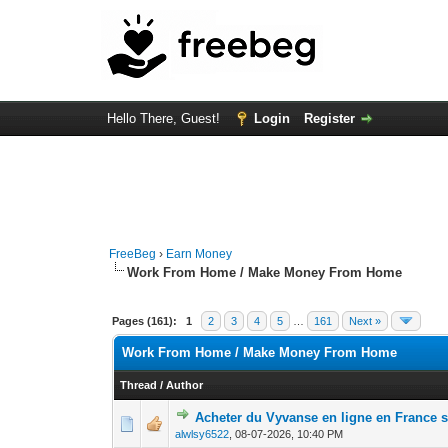
Hello There, Guest!
Login
Register
FreeBeg
›
Earn Money
Work From Home / Make Money From Home
Pages (161):
1
2
3
4
5
…
161
Next »
Work From Home / Make Money From Home
Thread
/
Author
Acheter du Vyvanse en ligne en France
0 Vote(s) - 0 out 
1
alwlsy6522
,
08-07-2026, 10:40 PM