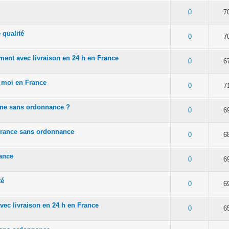
of 5 in Average
2
3
4
5
0
7
qualité
of 5 in Average
2
3
4
5
0
7
nt avec livraison en 24 h en France
of 5 in Average
2
3
4
5
0
6
 moi en France
of 5 in Average
2
3
4
5
0
7
gne sans ordonnance ?
of 5 in Average
2
3
4
5
0
6
France sans ordonnance
of 5 in Average
2
3
4
5
0
6
ance
of 5 in Average
2
3
4
5
0
6
té
of 5 in Average
2
3
4
5
0
6
ec livraison en 24 h en France
of 5 in Average
2
3
4
5
0
6