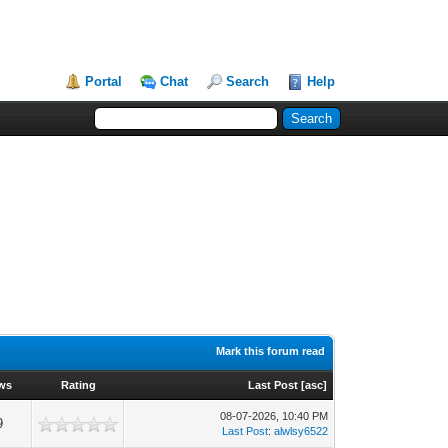
Portal
Chat
Search
Help
Mark this forum read
ws
Rating
Last Post
[
asc
]
08-07-2026, 10:40 PM
9
Last Post
:
alwlsy6522