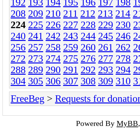
192
193
194
195
196
197
198
1
208
209
210
211
212
213
214
2
224
225
226
227
228
229
230
2
240
241
242
243
244
245
246
2
256
257
258
259
260
261
262
2
272
273
274
275
276
277
278
2
288
289
290
291
292
293
294
2
304
305
306
307
308
309
310
3
FreeBeg
>
Requests for donatio
Powered By
MyBB