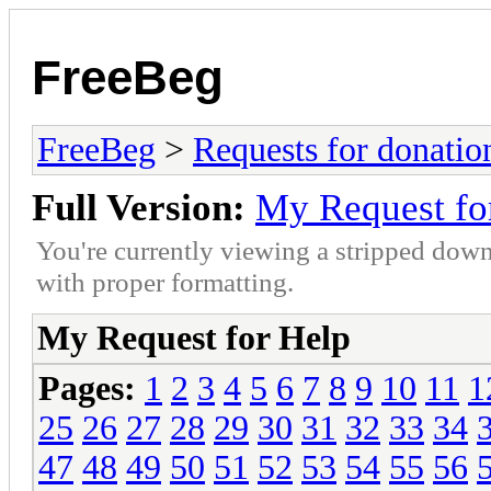
FreeBeg
FreeBeg
>
Requests for donatio
Full Version:
My Request fo
You're currently viewing a stripped down
with proper formatting.
My Request for Help
Pages:
1
2
3
4
5
6
7
8
9
10
11
1
25
26
27
28
29
30
31
32
33
34
47
48
49
50
51
52
53
54
55
56