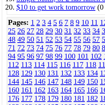
$10 to get work tomorrow
(0 
Pages:
1
2
3
4
5
6
7
8
9
10
11
1
25
26
27
28
29
30
31
32
33
34
48
49
50
51
52
53
54
55
56
57
71
72
73
74
75
76
77
78
79
80
94
95
96
97
98
99
100
101
102
112
113
114
115
116
117
118
1
128
129
130
131
132
133
134
1
144
145
146
147
148
149
150
1
160
161
162
163
164
165
166
1
176
177
178
179
180
181
182
1