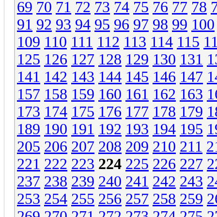
69
70
71
72
73
74
75
76
77
78
91
92
93
94
95
96
97
98
99
100
109
110
111
112
113
114
115
1
125
126
127
128
129
130
131
1
141
142
143
144
145
146
147
1
157
158
159
160
161
162
163
1
173
174
175
176
177
178
179
1
189
190
191
192
193
194
195
1
205
206
207
208
209
210
211
2
221
222
223
224
225
226
227
2
237
238
239
240
241
242
243
2
253
254
255
256
257
258
259
2
269
270
271
272
273
274
275
2